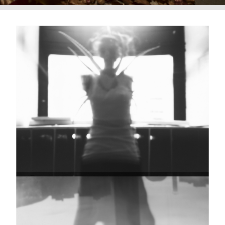
+
Pilar Escobar,
Le cemin de l'oinon (performance)
, 2016