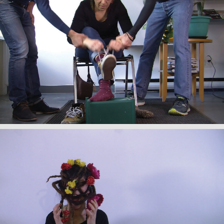
+
My Van Dam,
Titre de l'oeuvre
, 2017
+
My Van Dam,
Titre de l'oeuvre
, 2017