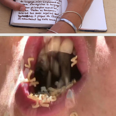
+
My Van Dam,
Titre de l'oeuvre
, 2017