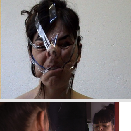
+
My Van Dam,
Titre de l'oeuvre
, 2017
+
My Van Dam,
Titre de l'oeuvre
, 2017