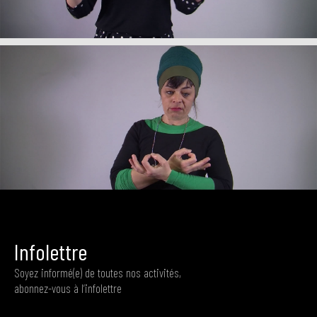
+
My Van Dam,
Titre de l'oeuvre
, 2017
+
My Van Dam,
Titre de l'oeuvre
, 2017
Infolettre
Soyez informé(e) de toutes nos activités,
abonnez-vous à l’infolettre